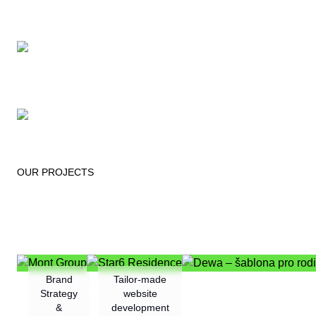
OUR PROJECTS
We create unique solutions with an
individual approach
Brand
Tailor-made
Mont Group
Star6 Residence
Dewa – šablona pro ro
Strategy
website
&
development