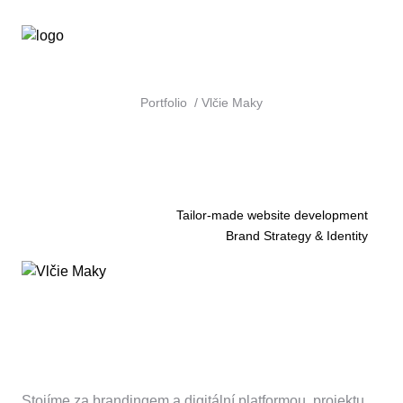
cz
Portfolio
Vlčie Maky
Tailor-made website development
Brand Strategy & Identity
Třetina bytů rezervována v
předprodeji
Stojíme za brandingem a digitální platformou projektu